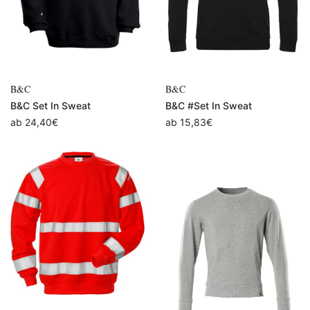
B&C
B&C
B&C Set In Sweat
B&C #Set In Sweat
ab
24,40
€
ab
15,83
€