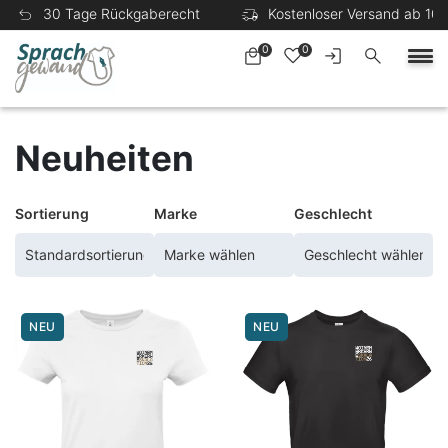
30 Tage Rückgaberecht
Kostenloser Versand ab 100
0
0
Neuheiten
Sortierung
Marke
Geschlecht
NEU
NEU