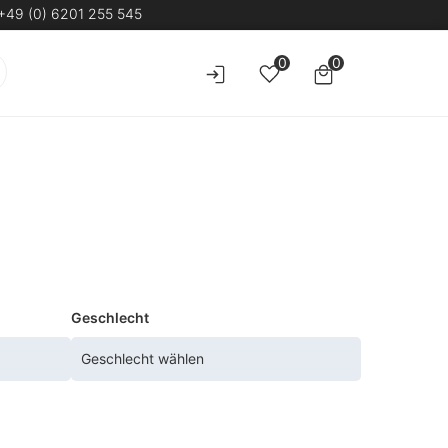
+49 (0) 6201 255 545
0
0
Geschlecht