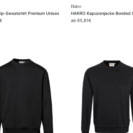
Variante auswählen
Variante auswählen
Hakro
p-Sweatshirt Premium Unisex
HAKRO Kapuzenjacke Bonded 
€
ab
65,81
€