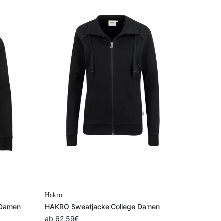
Variante auswählen
Hakro
 Damen
HAKRO Sweatjacke College Damen
ab
62,59
€