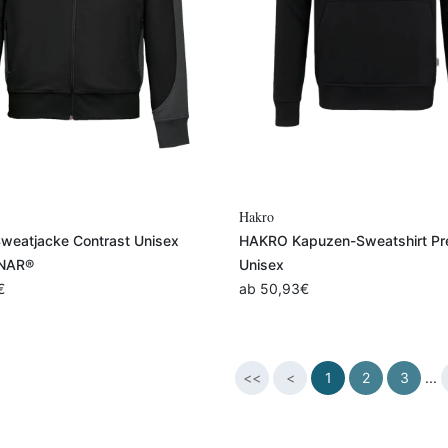
Variante auswählen
Variante auswählen
Hakro
eatjacke Contrast Unisex
HAKRO Kapuzen-Sweatshirt P
NAR®
Unisex
€
ab
50,93
€
<<
<
1
2
3
...