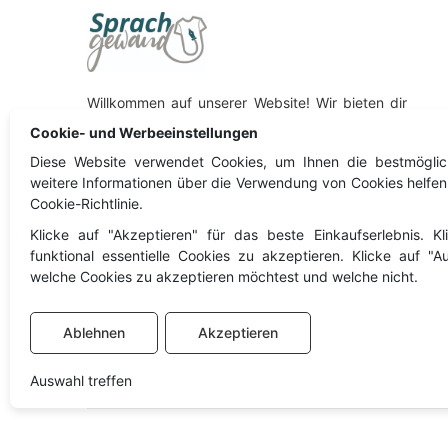
Willkommen auf unserer Website! Wir bieten dir
eine riesige Auswahl an bereits bedruckten T-
Cookie- und Werbeeinstellungen
Shirts, Pullover und vieles mehr. Oder du wählst
Diese Website verwendet Cookies, um Ihnen die bestmöglic
aus unserem Sortiment einfach deinen
weitere Informationen über die Verwendung von Cookies helfen
Wunschartikel aus, der nur auf deine
Cookie-Richtlinie.
Personalisierung wartet. Viel Spaß beim stöbern!
Klicke auf "Akzeptieren" für das beste Einkaufserlebnis. K
Besuche auch unseren Partnershop
funktional essentielle Cookies zu akzeptieren. Klicke auf "
Sommerauer Workwear!
welche Cookies zu akzeptieren möchtest und welche nicht.
Sommerauer Workwear
Ablehnen
Akzeptieren
Auswahl treffen
© Copyright 2024
Sprachgewand Textildruck