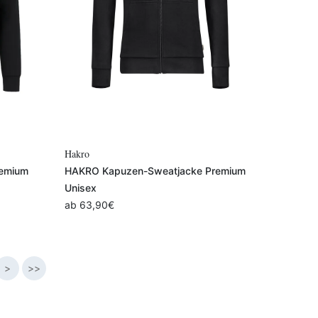
Variante auswählen
Hakro
remium
HAKRO Kapuzen-Sweatjacke Premium
Unisex
ab
63,90
€
>
>>