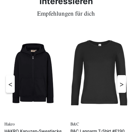
interessieren
Empfehlungen für dich
Hakro
B&C
HAKRO Kapuzen-Sweatjacke
B&C Langarm T-Shirt #E190