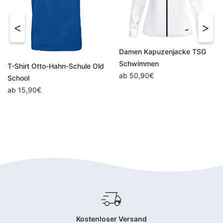
Damen Kapuzenjacke TSG
Schwimmen
hule Old
ab
50,90
€
Hakro
HAKRO Poloshirt Da
MIKRALINAR®
ab
34,95
€
Kostenloser Versand