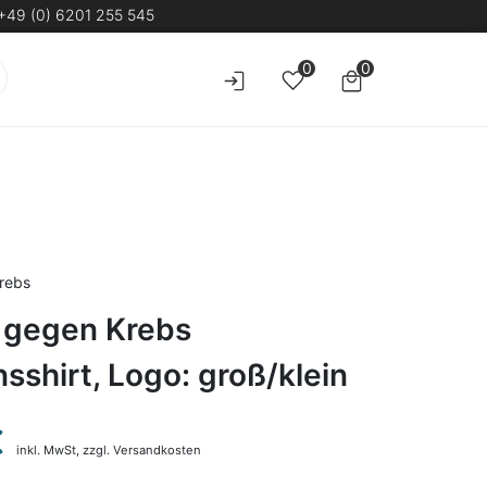
+49 (0) 6201 255 545
0
0
Krebs
i gegen Krebs
sshirt, Logo: groß/klein
€
inkl. MwSt,
zzgl. Versandkosten