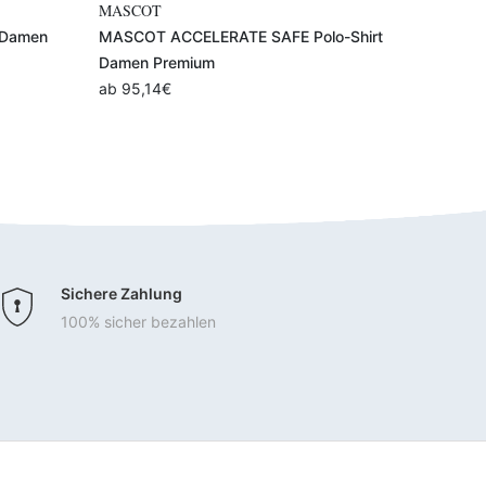
Variante auswählen
MASCOT
BagBase
o-Shirt
MASCOT ACCELERATE T-Shirts für
BagBase
Kinder
ab
9,90
ab
14,22
€
Sichere Zahlung
100% sicher bezahlen