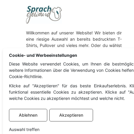
Willkommen auf unserer Website! Wir bieten dir
eine riesige Auswahl an bereits bedruckten T-
Shirts, Pullover und vieles mehr. Oder du wählst
aus unserem Sortiment einfach deinen
Cookie- und Werbeeinstellungen
Wunschartikel aus, der nur auf deine
Diese Website verwendet Cookies, um Ihnen die bestmöglic
Personalisierung wartet. Viel Spaß beim stöbern!
weitere Informationen über die Verwendung von Cookies helfen
Besuche auch unseren Partnershop
Cookie-Richtlinie.
Sommerauer Workwear!
Klicke auf "Akzeptieren" für das beste Einkaufserlebnis. K
funktional essentielle Cookies zu akzeptieren. Klicke auf "
Sommerauer Workwear
welche Cookies zu akzeptieren möchtest und welche nicht.
Ablehnen
Akzeptieren
Auswahl treffen
© Copyright 2024
Sprachgewand Textildruck