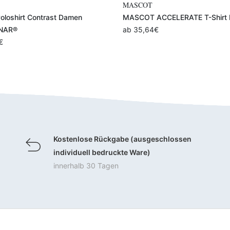
Variante auswählen
Variante auswählen
MASCOT
ACCELERATE T-Shirt Damen
MASCOT ACCELERATE SAFE Pol
€
Damen Premium
ab
95,14
€
Kostenlose Rückgabe (ausgeschlossen
individuell bedruckte Ware)
innerhalb 30 Tagen