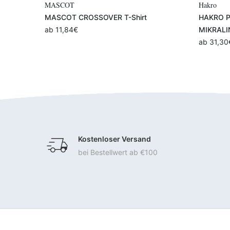
Variante auswählen
Hakro
MASCOT
HAKRO Poloshirt Contrast Damen
MASCOT 
MIKRALINAR®
ab
35,64
ab
31,30
€
Kostenloser Versand
bei Bestellwert ab €100