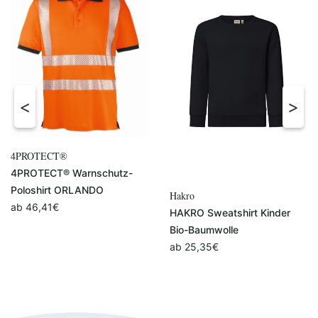
Hakro
Kinder T-Shirt Weinheim
HAKRO Sweatshirt Kinder
Koordinaten Standort
Bio-Baumwolle
(Druckfarbe schwarz)
ab
25,35
€
ab
19,90
€