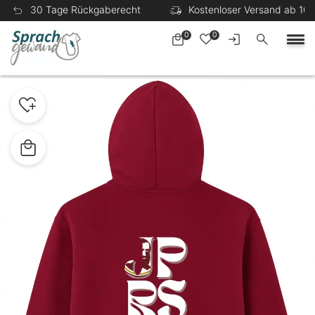
30 Tage Rückgaberecht
Kostenloser Versand ab 100
0
0