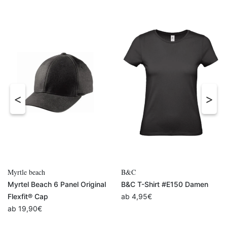
B&C
B&C
ginal
B&C T-Shirt #E150 Damen
B&C QUEEN Sweatshirt
ab
4,95
€
ab
24,90
€