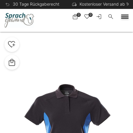
30 Tage Rückgaberecht
Kostenloser Versand ab 100
0
0