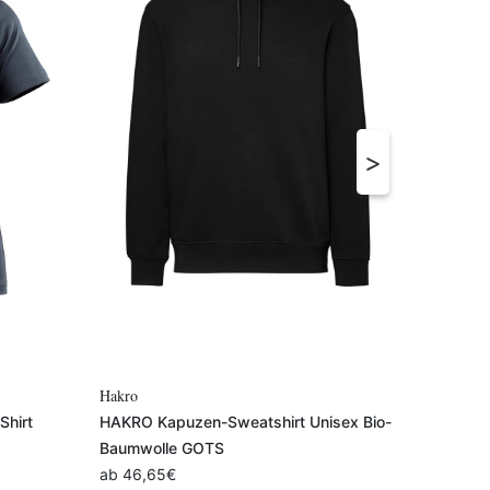
Variante auswählen
Hakro
B&C
hirt
HAKRO Kapuzen-Sweatshirt Unisex Bio-
B&C Ins
Baumwolle GOTS
ab
7,85
ab
46,65
€