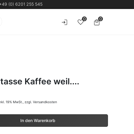
+49 (0) 6201 255 545
0
0
asse Kaffee weil....
nkl. 19% MwSt.,
zzgl. Versandkosten