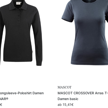
Variante auswählen
Variante auswählen
MASCOT
ngsleeve-Poloshirt Damen
MASCOT CROSSOVER Arras T-S
NAR®
Damen basic
€
ab
15,41
€