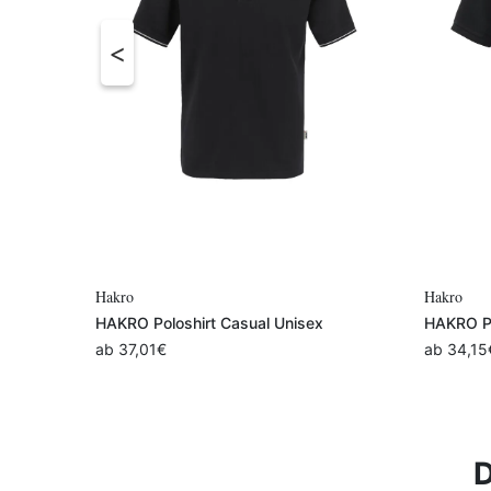
Variante auswählen
Hakro
Hakro
HAKRO Poloshirt Casual Unisex
HAKRO Po
ab
37,01
€
ab
34,15
D