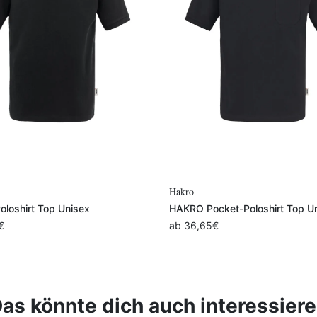
Variante auswählen
Variante auswählen
Hakro
loshirt Top Unisex
HAKRO Pocket-Poloshirt Top U
€
ab
36,65
€
as könnte dich auch interessier