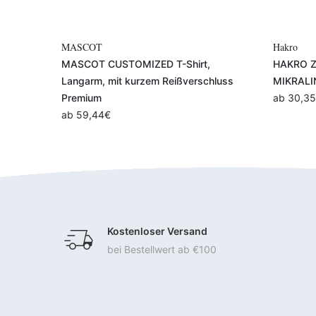
hlen
Variante auswählen
Hakro
B&
hirt,
HAKRO Zip-Longsleeve Damen PIQUÉ
B&C
verschluss
MIKRALINAR® ECO
ab
ab
30,35
€
Kostenloser Versand
bei Bestellwert ab €100