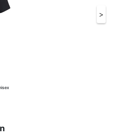
nisex
en