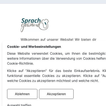
Willkommen auf unserer Website! Wir bieten dir
eine riesige Auswahl an bereits bedruckten T-
Cookie- und Werbeeinstellungen
Shirts, Pullover und vieles mehr. Oder du wählst
Diese Website verwendet Cookies, um Ihnen die bestmöglic
aus unserem Sortiment einfach deinen
weitere Informationen über die Verwendung von Cookies helfen
Wunschartikel aus, der nur auf deine
Cookie-Richtlinie.
Personalisierung wartet. Viel Spaß beim stöbern!
Klicke auf "Akzeptieren" für das beste Einkaufserlebnis. K
Besuche auch unseren Partnershop
funktional essentielle Cookies zu akzeptieren. Klicke auf "
Sommerauer Workwear!
welche Cookies zu akzeptieren möchtest und welche nicht.
Sommerauer Workwear
Ablehnen
Akzeptieren
Auswahl treffen