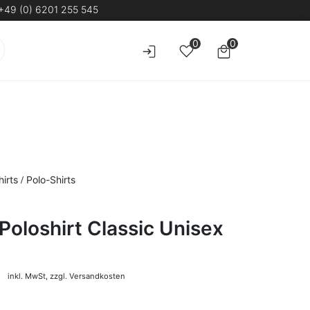
+49 (0) 6201 255 545
0
0
/
hirts
Polo-Shirts
oloshirt Classic Unisex
inkl. MwSt,
zzgl. Versandkosten