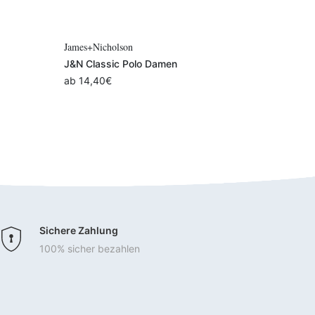
ählen
Variante auswählen
MASCOT
Bui
MASCOT ACCELERATE Sweatshirt
BY
Damen
a
ab
66,58
€
Sichere Zahlung
100% sicher bezahlen