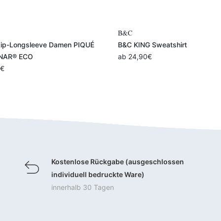
Variante auswählen
Variante ausw
C
James+Nicholson
 KING Sweatshirt
J&N Classic Polo Damen
24,90
€
ab
14,40
€
Kostenlose Rückgabe (ausgeschlossen
individuell bedruckte Ware)
innerhalb 30 Tagen