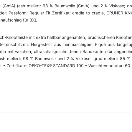
 (CmiA) (ash meliert: 98 % Baumwolle (CmiA) und 2 % Viskose; gr
delt Passform: Regular Fit Zertifikat: cradle to cradle, GRÜNER
aufschlag für 3XL
Loch-Knopfleiste mit extra haltbar angenähten, bruchsicheren Knöpfe
eitenschlitzen. Hergestellt aus feinmaschigem Piqué aus langst
in mit weichen, ultraschallgeschnittenen Bandkanten für angeneh
(ash meliert: 98 % Baumwolle und 2 % Viskose; grau meliert: 85 
 Fit • Zertifikate: OEKO-TEX® STANDARD 100 • Waschtemperatur: 60