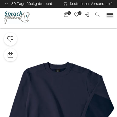
30 Tage Rückgaberecht
Kostenloser Versand ab 100
0
0