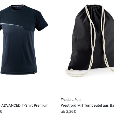
Variante auswählen
ill
Halfar
 Mill Turnbeutel aus Baumwolle
Halfar Tragetasche Organic
ab
9,40
€